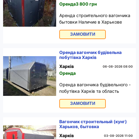
Оренда
3 800 грн
Аренда строительного вагончика
бытовки Наличие в Харькове
Вагончик утеплённые, светлый -
ЗАМОВИТИ
имеет много окошек. Подойдёт
под сторожку или для
размещения персонала на
Оренда вагончик будівельна
строительном объекте Доставка
побутівка Харків
по Харькову и области
Харків
06-08-2026 08:00
Оренда
Оренда вагончика будівельного -
побутівка Харків та область
Розмір побутівки 4.5 на 2.4 м
ЗАМОВИТИ
Утеплений, подвійні двері з торця,
є вікно з решіткою. Гарний
вагончик! Замовляйте зараз! Є
Вагончик строительный (кунг)
доставка краном маніпулятором
Харьков, бытовка
Харків
03-08-2026 11:00